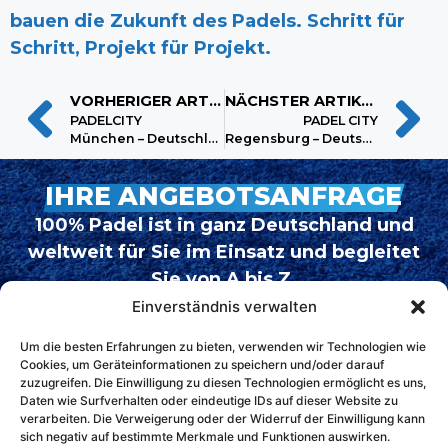
bauen die Zukunft des Padels. Schritt für
Schritt, Projekt für Projekt.
VORHERIGER ARTIKEL
NÄCHSTER ARTIKEL
PADELCITY
PADEL CITY
München – Deutschland
Regensburg – Deutschland
IHRE ANGEBOTSANFRAGE
100% Padel ist in ganz Deutschland und
weltweit für Sie im Einsatz und begleitet
Sie von A bis Z.
Unsere Anlagen sind garantiert, und wir
Einverständnis verwalten
stellen einen zuverlässigen Kundendienst
Um die besten Erfahrungen zu bieten, verwenden wir Technologien wie
sicher. Auf Wunsch bieten wir zudem
Cookies, um Geräteinformationen zu speichern und/oder darauf
zuzugreifen. Die Einwilligung zu diesen Technologien ermöglicht es uns,
einen Wartungsvertrag an, um die
Daten wie Surfverhalten oder eindeutige IDs auf dieser Website zu
Langlebigkeit Ihrer Plätze zu
verarbeiten. Die Verweigerung oder der Widerruf der Einwilligung kann
sich negativ auf bestimmte Merkmale und Funktionen auswirken.
gewährleisten.