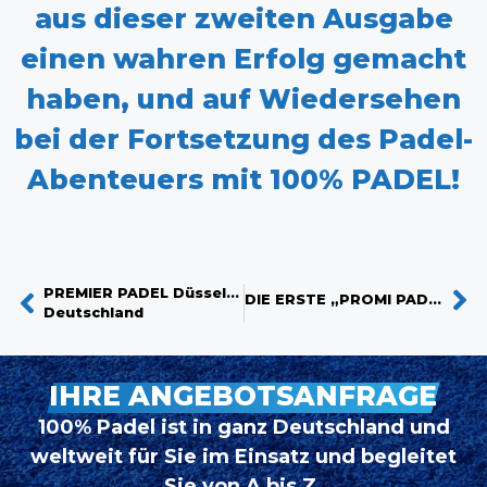
aus dieser zweiten Ausgabe
einen wahren Erfolg gemacht
haben, und auf Wiedersehen
bei der Fortsetzung des Padel-
Abenteuers mit 100% PADEL!
PREMIER PADEL Düsseldorf
DIE ERSTE „PROMI PADEL WM“ MÜNCHEN
Deutschland
IHRE ANGEBOTSANFRAGE
100% Padel ist in ganz Deutschland und
weltweit für Sie im Einsatz und begleitet
Sie von A bis Z.